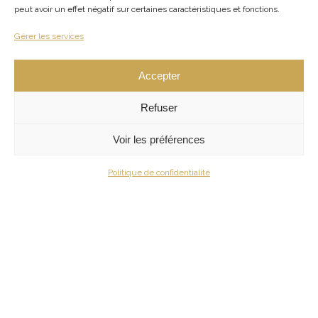
ou
peut avoir un effet négatif sur certaines caractéristiques et fonctions.
partez
explorer
Gérer les services
les
criques
Accepter
secrètes
Refuser
du
Lac
Voir les préférences
de
Sainte-
Politique de confidentialité
Croix.
Vous
choisirez
votre
embarcation
:
canoë,
kayak,