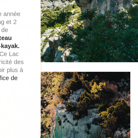
e année
ng et 2
s de
teau
-kayak.
 Ce Lac
ricité des
ir plus à
fice de