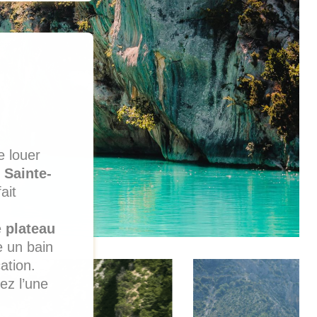
e louer
 Sainte-
ait
e
plateau
re un bain
ation.
ez l’une