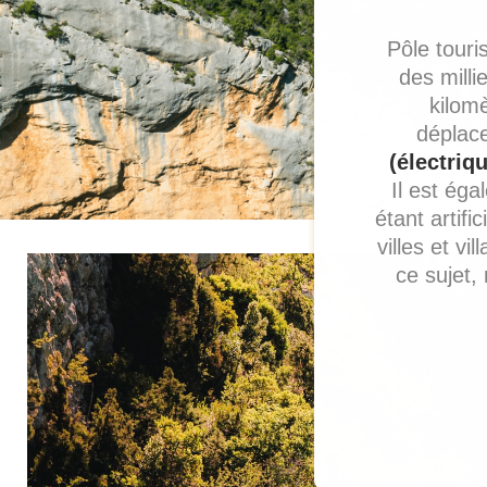
Pôle touri
des milli
kilomè
déplac
(électriq
Il est ég
étant artifi
villes et vi
ce sujet,