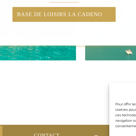
BASE DE LOISIRS LA CADENO
Pour offrir 
cookies pour
ces technolo
navigation ou
consentement
Base Na
CONTACT