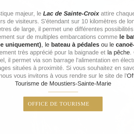
stique majeur, le
Lac de Sainte-Croix
attire chaqu
ers de visiteurs. S’étendant sur 10 kilomètres de lo
tres de large, il permet une différentes possibilité
ement sur de multiples embarcations comme
le ba
ue uniquement)
, le
bateau à pédales
ou le
canoë
alement très apprécié pour la baignade et
la pêche
.
ciel, il permet via son barrage l’alimentation en élect
llages situées à proximité. Si vous souhaitez en savo
 nous vous invitons à vous rendre sur le site de l’
Of
Tourisme de Moustiers-Sainte-Marie
OFFICE DE TOURISME