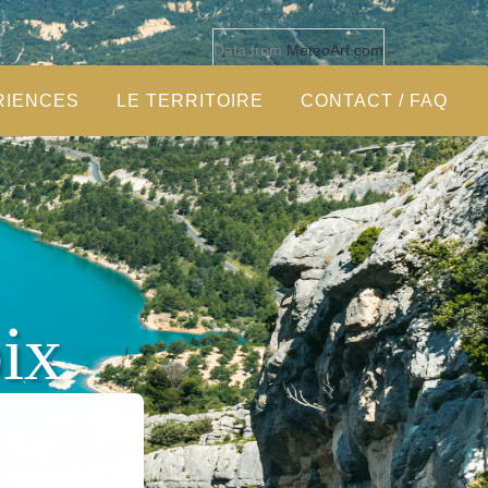
Data from
MeteoArt.com
RIENCES
LE TERRITOIRE
CONTACT / FAQ
ix
e.