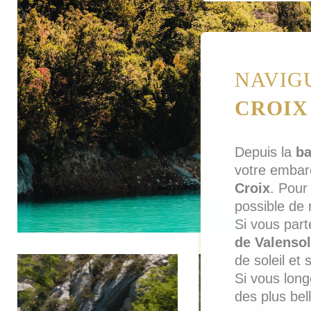
NAVIG
CROIX
Depuis la
ba
votre embarc
Croix
. Pour
possible de 
Si vous part
de Valenso
de soleil et
Si vous long
des plus bel