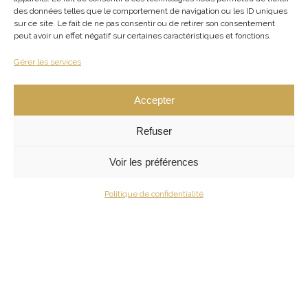
des données telles que le comportement de navigation ou les ID uniques
sur ce site. Le fait de ne pas consentir ou de retirer son consentement
peut avoir un effet négatif sur certaines caractéristiques et fonctions.
Gérer les services
This site hosts a wealth of biodiversity across an area of
26 hectares, such as numerous species of bat that live in
Accepter
the caves and surrounding rock faces.
Refuser
« La Cascade de Tuf »
provides a utopic setting where
you can enjoy the freshness and natural fragrances of
Voir les préférences
the surrounding landscape.
Politique de confidentialité